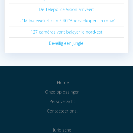
De Telepolice Vision arriveert
UCM tweewekelijks n ° 40 “Boekverkopers in rouw”
127 caméras vont balayer le nord-est
Beveilig een jungle!
Home
Onze oplossingen
Persoverzicht
Contacteer ons!
Juridische