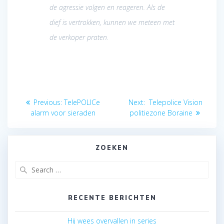
de agressie volgen en reageren. Als de
dief is vertrokken, kunnen we meteen met
de verkoper praten.
Berichtnavigatie
Previous
Next
Previous:
TelePOLICe
Next:
Telepolice Vision
post:
post:
alarm voor sieraden
politiezone Boraine
ZOEKEN
Search
for:
RECENTE BERICHTEN
Hij wees overvallen in series