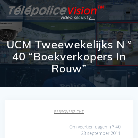
Skip
to
content
UCM Tweewekelijks N °
40 “Boekverkopers In
Rouw”
PERSOVERZICHT
Om veertien dagen n ° 40
23 september 2011