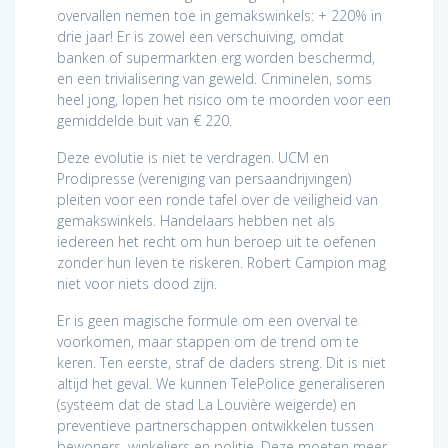
overvallen nemen toe in gemakswinkels: + 220% in
drie jaar! Er is zowel een verschuiving, omdat
banken of supermarkten erg worden beschermd,
en een trivialisering van geweld. Criminelen, soms
heel jong, lopen het risico om te moorden voor een
gemiddelde buit van € 220.
Deze evolutie is niet te verdragen. UCM en
Prodipresse (vereniging van persaandrijvingen)
pleiten voor een ronde tafel over de veiligheid van
gemakswinkels. Handelaars hebben net als
iedereen het recht om hun beroep uit te oefenen
zonder hun leven te riskeren. Robert Campion mag
niet voor niets dood zijn.
Er is geen magische formule om een overval te
voorkomen, maar stappen om de trend om te
keren. Ten eerste, straf de daders streng. Dit is niet
altijd het geval. We kunnen TelePolice generaliseren
(systeem dat de stad La Louvière weigerde) en
preventieve partnerschappen ontwikkelen tussen
bewoners, winkeliers en politie. Deze moeten meer