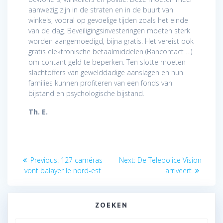
aanwezig zijn in de straten en in de buurt van
winkels, vooral op gevoelige tijden zoals het einde
van de dag. Beveiligingsinvesteringen moeten sterk
worden aangemoedigd, bijna gratis. Het vereist ook
gratis elektronische betaalmiddelen (Bancontact …)
om contant geld te beperken. Ten slotte moeten
slachtoffers van gewelddadige aanslagen en hun
families kunnen profiteren van een fonds van
bijstand en psychologische bijstand.
Th. E.
Berichtnavigatie
Previous
Next
Previous:
127 caméras
Next:
De Telepolice Vision
post:
post:
vont balayer le nord-est
arriveert
ZOEKEN