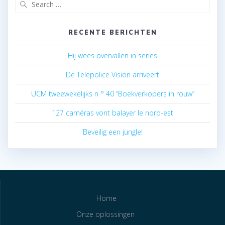
Search
for:
RECENTE BERICHTEN
Hij wees overvallen in series
De Telepolice Vision arriveert
UCM tweewekelijks n ° 40 “Boekverkopers in rouw”
127 caméras vont balayer le nord-est
Beveilig een jungle!
Home
Onze oplossingen