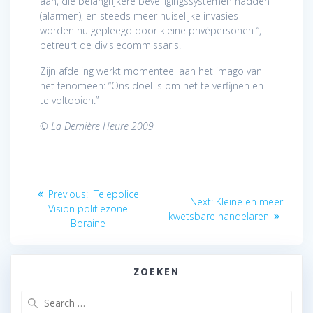
aan, die belangrijkere beveiligingssystemen hadden
(alarmen), en steeds meer huiselijke invasies
worden nu gepleegd door kleine privépersonen “,
betreurt de divisiecommissaris.
Zijn afdeling werkt momenteel aan het imago van
het fenomeen: “Ons doel is om het te verfijnen en
te voltooien.”
© La Dernière Heure 2009
Berichtnavigatie
Previous
Previous:
Telepolice
Next
Next:
Kleine en meer
post:
Vision politiezone
post:
kwetsbare handelaren
Boraine
ZOEKEN
Search
for: