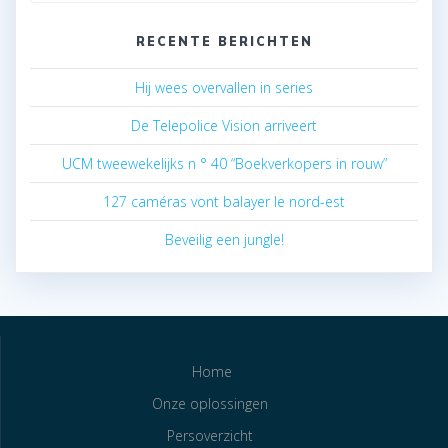
RECENTE BERICHTEN
Hij wees overvallen in series
De Telepolice Vision arriveert
UCM tweewekelijks n ° 40 “Boekverkopers in rouw”
127 caméras vont balayer le nord-est
Beveilig een jungle!
Home
Onze oplossingen
Persoverzicht