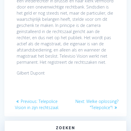
een vrederechter in Brussel en haar klerk vermoord
door een onevenwichtige rechtbank. Sindsdien is
het geld er nog steeds niet, maar de particulier, die
waarschijnlijk belangen heeft, stelde voor om dit
geschenk te maken. In principe is de camera
geïnstalleerd in de rechtszaal gericht aan de
rechter, en dus niet op het publiek. Het wordt pas
actief als de magistraat, die eigenaar is van de
afstandsbediening, en alleen als en wanneer de
magistraat het beslist. Televisio Vision werkt niet
permanent. Het registreert de rechtszaken niet.
Gilbert Dupont
Berichtnavigatie
Previous
Next
Previous:
Telepolice
Next:
Welke oplossing?
post:
post:
Vision in zijn rechtszaal.
"Telepolice"!
ZOEKEN