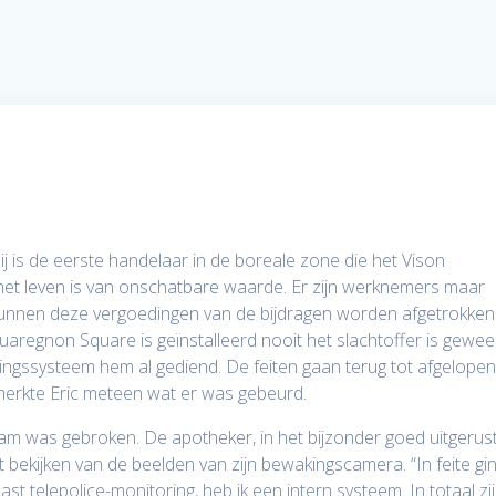
 Hij is de eerste handelaar in de boreale zone die het Vison
 het leven is van onschatbare waarde. Er zijn werknemers maar
unnen deze vergoedingen van de bijdragen worden afgetrokken
uaregnon Square is geïnstalleerd nooit het slachtoffer is gewee
kingssysteem hem al gediend. De feiten gaan terug tot afgelope
 merkte Eric meteen wat er was gebeurd.
am was gebroken. De apotheker, in het bijzonder goed uitgerus
et bekijken van de beelden van zijn bewakingscamera. “In feite gi
 telepolice-monitoring, heb ik een intern systeem. In totaal zi