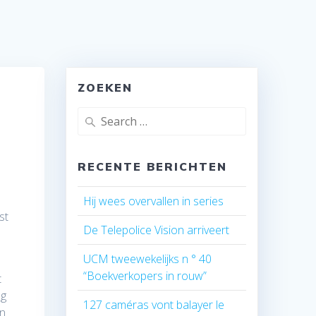
ZOEKEN
Search
for:
RECENTE BERICHTEN
Hij wees overvallen in series
st
De Telepolice Vision arriveert
n
UCM tweewekelijks n ° 40
“Boekverkopers in rouw”
t
ng
127 caméras vont balayer le
jn