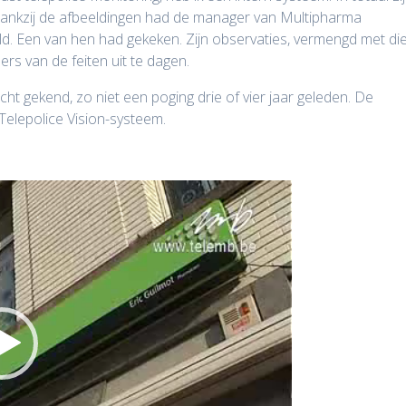
“Dankzij de afbeeldingen had de manager van Multipharma
. Een van hen had gekeken. Zijn observaties, vermengd met di
ers van de feiten uit te dagen.
ucht gekend, zo niet een poging drie of vier jaar geleden. De
Telepolice Vision-systeem.