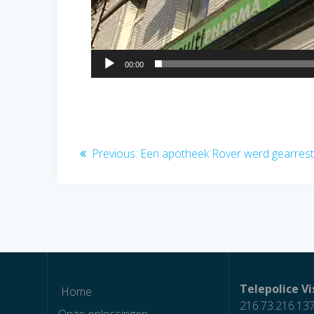
00:00
Berichtnavigatie
Previous
Previous:
Een apotheek Rover werd gearres
post:
Telepolice Vi
Home
216.73.216.13
Onze oplossingen