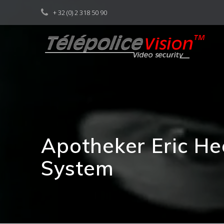
Skip
+ 32 (0) 2 318 50 90
to
content
Apotheker Eric He
System