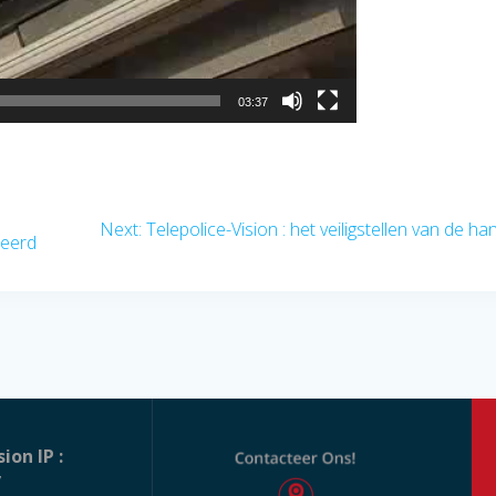
03:37
Next
Next:
Telepolice-Vision : het veiligstellen van de ha
teerd
post:
sion IP :
7