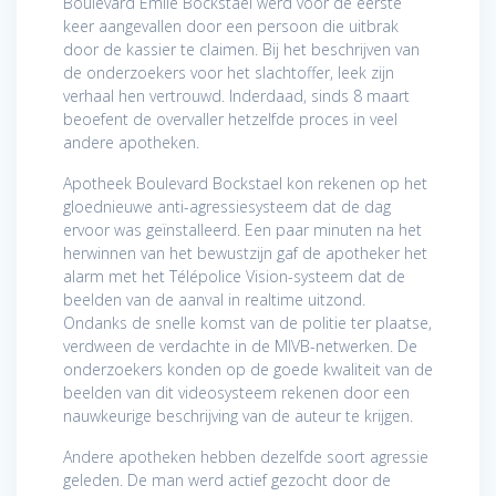
Boulevard Emile Bockstael werd voor de eerste
keer aangevallen door een persoon die uitbrak
door de kassier te claimen. Bij het beschrijven van
de onderzoekers voor het slachtoffer, leek zijn
verhaal hen vertrouwd. Inderdaad, sinds 8 maart
beoefent de overvaller hetzelfde proces in veel
andere apotheken.
Apotheek Boulevard Bockstael kon rekenen op het
gloednieuwe anti-agressiesysteem dat de dag
ervoor was geïnstalleerd. Een paar minuten na het
herwinnen van het bewustzijn gaf de apotheker het
alarm met het Télépolice Vision-systeem dat de
beelden van de aanval in realtime uitzond.
Ondanks de snelle komst van de politie ter plaatse,
verdween de verdachte in de MIVB-netwerken. De
onderzoekers konden op de goede kwaliteit van de
beelden van dit videosysteem rekenen door een
nauwkeurige beschrijving van de auteur te krijgen.
Andere apotheken hebben dezelfde soort agressie
geleden. De man werd actief gezocht door de