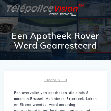
Skip
to
content
Een Apotheek Rover
Werd Gearresteerd
PERSOVERZICHT
Een overvaller van apotheken, die sinds 8
maart in Brussel, Molenbeek, Etterbeek, Laken
en Elsene woedde, werd maandag
gearresteerd in het bezit van een mes, zei