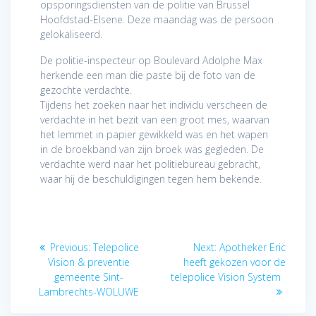
opsporingsdiensten van de politie van Brussel
Hoofdstad-Elsene. Deze maandag was de persoon
gelokaliseerd.
De politie-inspecteur op Boulevard Adolphe Max
herkende een man die paste bij de foto van de
gezochte verdachte.
Tijdens het zoeken naar het individu verscheen de
verdachte in het bezit van een groot mes, waarvan
het lemmet in papier gewikkeld was en het wapen
in de broekband van zijn broek was gegleden. De
verdachte werd naar het politiebureau gebracht,
waar hij de beschuldigingen tegen hem bekende.
Berichtnavigatie
Previous
Next
Previous:
Telepolice
Next:
Apotheker Eric
post:
post:
Vision & preventie
heeft gekozen voor de
gemeente Sint-
telepolice Vision System
Lambrechts-WOLUWE