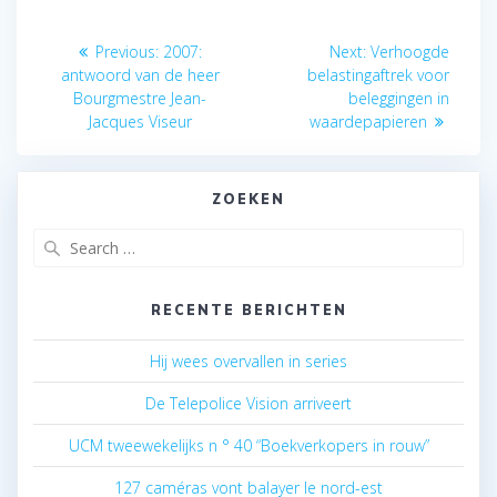
Berichtnavigatie
Previous
Next
Previous:
2007:
Next:
Verhoogde
post:
post:
antwoord van de heer
belastingaftrek voor
Bourgmestre Jean-
beleggingen in
Jacques Viseur
waardepapieren
ZOEKEN
Search
for:
RECENTE BERICHTEN
Hij wees overvallen in series
De Telepolice Vision arriveert
UCM tweewekelijks n ° 40 “Boekverkopers in rouw”
127 caméras vont balayer le nord-est