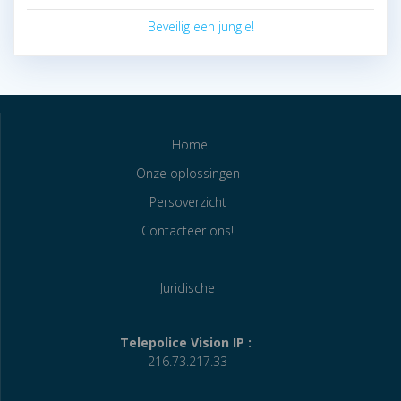
Beveilig een jungle!
Home
Onze oplossingen
Persoverzicht
Contacteer ons!
Juridische
Telepolice Vision IP :
216.73.217.33