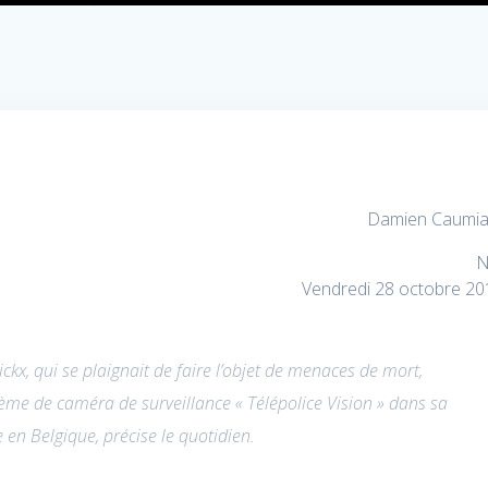
Damien Caumia
N
Vendredi 28 octobre 20
ckx, qui se plaignait de faire l’objet de menaces de mort,
ème de caméra de surveillance « Télépolice Vision » dans sa
e en Belgique, précise le quotidien.