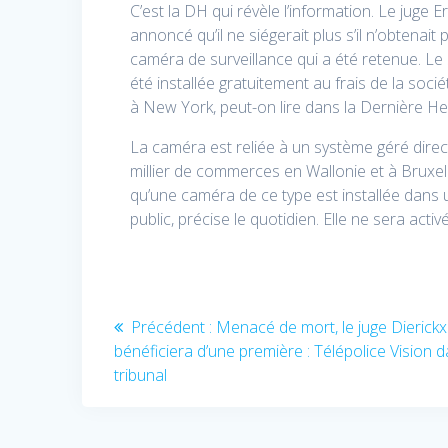
C’est la DH qui révèle l’information. Le juge E
annoncé qu’il ne siégerait plus s’il n’obtenait 
caméra de surveillance qui a été retenue. Le
été installée gratuitement au frais de la soci
à New York, peut-on lire dans la Dernière He
La caméra est reliée à un système géré direc
millier de commerces en Wallonie et à Bruxell
qu’une caméra de ce type est installée dans u
public, précise le quotidien. Elle ne sera acti
Navigation
Article
Précédent :
Menacé de mort, le juge Dierickx
précédent
bénéficiera d’une première : Télépolice Vision 
de
:
tribunal
l’article