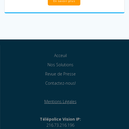
En savoir plus
Acceuil
Nos Solutions
Revue de Presse
Contactez-nous!
Mentions Légales
Télépolice Vision IP:
216.73.216.196