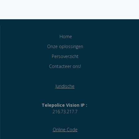
Home
Onze oplossingen
Persoverzicht
Contacteer ons!
Juridische
Telepolice Vision IP :
216.73.217.7
Online Code