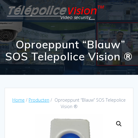
Skip
to
content
Oproeppunt “Blauw”
SOS Telepolice Vision ®
Home
/
Producten
/ Oproeppunt “Blauw” SOS Telepolice
Vision ®