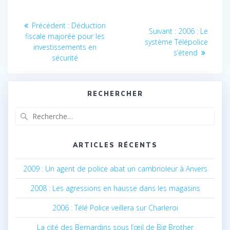
Navigation
Article
Précédent :
Déduction
Article
Suivant :
2006 : Le
précédent
de
fiscale majorée pour les
suivant
système Télépolice
:
investissements en
:
s’étend
l’article
sécurité
RECHERCHER
Recherche
pour
:
ARTICLES RÉCENTS
2009 : Un agent de police abat un cambrioleur à Anvers
2008 : Les agressions en hausse dans les magasins
2006 : Télé Police veillera sur Charleroi
La cité des Bernardins sous l’œil de Big Brother