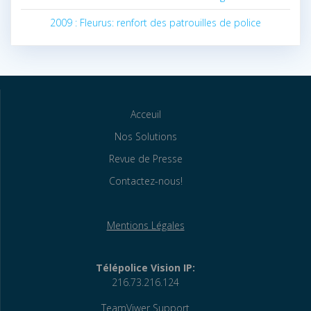
2009 : Fleurus: renfort des patrouilles de police
Acceuil
Nos Solutions
Revue de Presse
Contactez-nous!
Mentions Légales
Télépolice Vision IP:
216.73.216.124
TeamViwer Support