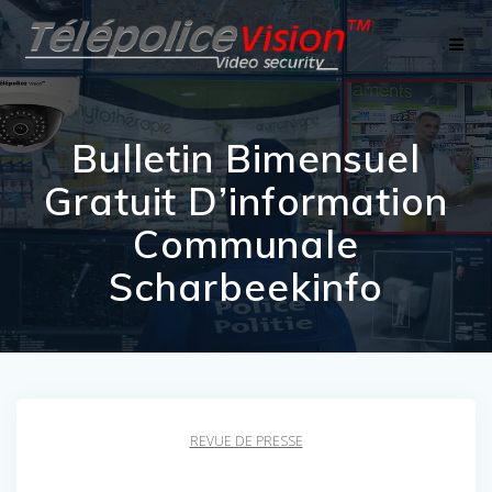
Skip
to
content
Bulletin Bimensuel
Gratuit D’information
Communale
Scharbeekinfo
REVUE DE PRESSE