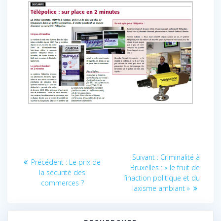
Navigation
Article
Suivant :
Criminalité à
Article
Précédent :
Le prix de
suivant
de
Bruxelles : « le fruit de
précédent
la sécurité des
:
l’inaction politique et du
:
commerces ?
l’article
laxisme ambiant »