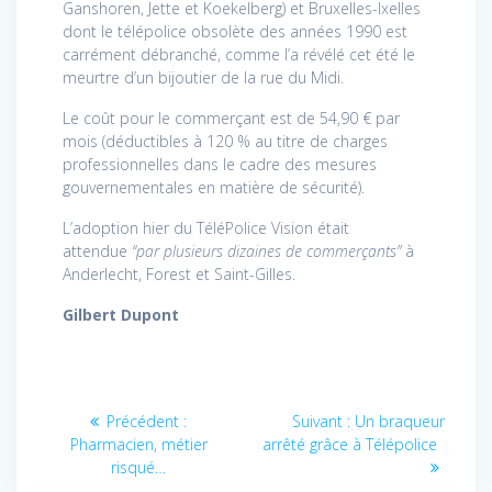
Ganshoren, Jette et Koekelberg) et Bruxelles-Ixelles
dont le télépolice obsolète des années 1990 est
carrément débranché, comme l’a révélé cet été le
meurtre d’un bijoutier de la rue du Midi.
Le coût pour le commerçant est de 54,90 € par
mois (déductibles à 120 % au titre de charges
professionnelles dans le cadre des mesures
gouvernementales en matière de sécurité).
L’adoption hier du TéléPolice Vision était
attendue
“par plusieurs dizaines de commerçants”
à
Anderlecht, Forest et Saint-Gilles.
Gilbert Dupont
Navigation
Article
Article
Précédent :
Suivant :
Un braqueur
précédent
suivant
de
Pharmacien, métier
arrêté grâce à Télépolice
:
:
risqué…