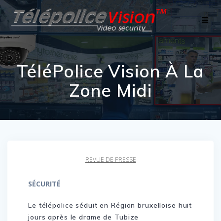
Skip
to
content
TéléPolice Vision À La
Zone Midi
REVUE DE PRESSE
SÉCURITÉ
Le télépolice séduit en Région bruxelloise huit
jours après le drame de Tubize