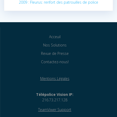
2009 : Fleurus: renfort des patrouilles de police
Acceuil
Nos Solutions
Revue de Presse
Contactez-nous!
Mentions Légales
Télépolice Vision IP:
216.73.217.128
TeamViwer Support