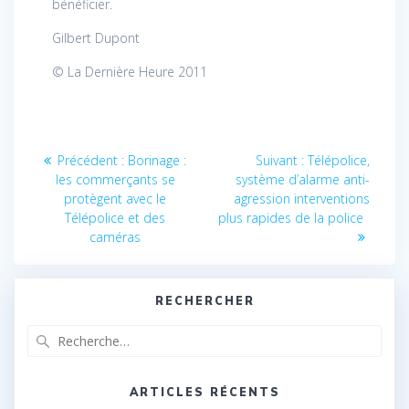
bénéficier.
Gilbert Dupont
© La Dernière Heure 2011
Navigation
Article
Article
Précédent :
Borinage :
Suivant :
Télépolice,
précédent
suivant
de
les commerçants se
système d’alarme anti-
:
:
protègent avec le
agression interventions
l’article
Télépolice et des
plus rapides de la police
caméras
RECHERCHER
Recherche
pour
:
ARTICLES RÉCENTS