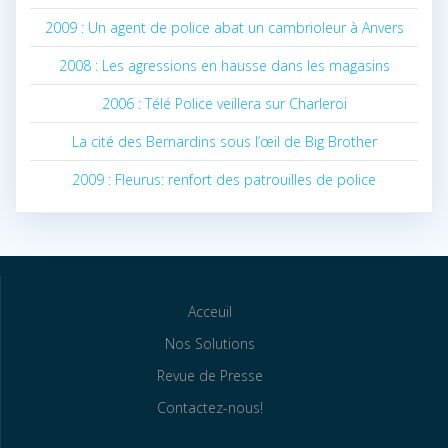
2009 : Un agent de police abat un cambrioleur à Anvers
2008 : Les agressions en hausse dans les magasins
2006 : Télé Police veillera sur Charleroi
La cité des Bernardins sous l’œil de Big Brother
2009 : Fleurus: renfort des patrouilles de police
Acceuil
Nos Solutions
Revue de Presse
Contactez-nous!