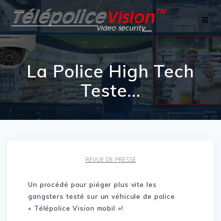
Skip
to
content
La Police High Tech
Teste…
REVUE DE PRESSE
Un procédé pour piéger plus vite les
gangsters testé sur un véhicule de police
« Télépolice Vision mobil »!